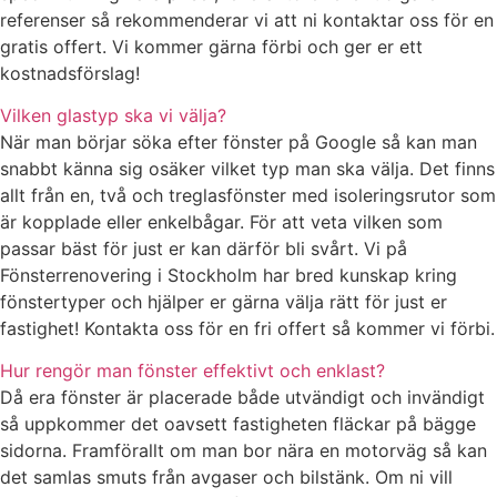
referenser så rekommenderar vi att ni kontaktar oss för en
gratis offert. Vi kommer gärna förbi och ger er ett
kostnadsförslag!
Vilken glastyp ska vi välja?
När man börjar söka efter fönster på Google så kan man
snabbt känna sig osäker vilket typ man ska välja. Det finns
allt från en, två och treglasfönster med isoleringsrutor som
är kopplade eller enkelbågar. För att veta vilken som
passar bäst för just er kan därför bli svårt. Vi på
Fönsterrenovering i Stockholm har bred kunskap kring
fönstertyper och hjälper er gärna välja rätt för just er
fastighet! Kontakta oss för en fri offert så kommer vi förbi.
Hur rengör man fönster effektivt och enklast?
Då era fönster är placerade både utvändigt och invändigt
så uppkommer det oavsett fastigheten fläckar på bägge
sidorna. Framförallt om man bor nära en motorväg så kan
det samlas smuts från avgaser och bilstänk. Om ni vill