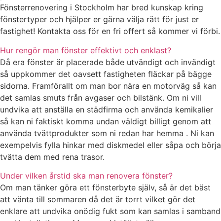
Fönsterrenovering i Stockholm har bred kunskap kring
fönstertyper och hjälper er gärna välja rätt för just er
fastighet! Kontakta oss för en fri offert så kommer vi förbi.
Hur rengör man fönster effektivt och enklast?
Då era fönster är placerade både utvändigt och invändigt
så uppkommer det oavsett fastigheten fläckar på bägge
sidorna. Framförallt om man bor nära en motorväg så kan
det samlas smuts från avgaser och bilstänk. Om ni vill
undvika att anställa en städfirma och använda kemikalier
så kan ni faktiskt komma undan väldigt billigt genom att
använda tvättprodukter som ni redan har hemma . Ni kan
exempelvis fylla hinkar med diskmedel eller såpa och börja
tvätta dem med rena trasor.
Under vilken årstid ska man renovera fönster?
Om man tänker göra ett fönsterbyte själv, så är det bäst
att vänta till sommaren då det är torrt vilket gör det
enklare att undvika onödig fukt som kan samlas i samband