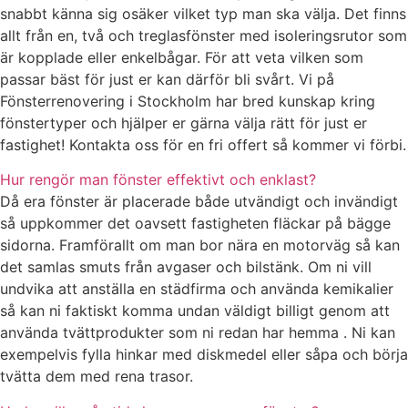
snabbt känna sig osäker vilket typ man ska välja. Det finns
allt från en, två och treglasfönster med isoleringsrutor som
är kopplade eller enkelbågar. För att veta vilken som
passar bäst för just er kan därför bli svårt. Vi på
Fönsterrenovering i Stockholm har bred kunskap kring
fönstertyper och hjälper er gärna välja rätt för just er
fastighet! Kontakta oss för en fri offert så kommer vi förbi.
Hur rengör man fönster effektivt och enklast?
Då era fönster är placerade både utvändigt och invändigt
så uppkommer det oavsett fastigheten fläckar på bägge
sidorna. Framförallt om man bor nära en motorväg så kan
det samlas smuts från avgaser och bilstänk. Om ni vill
undvika att anställa en städfirma och använda kemikalier
så kan ni faktiskt komma undan väldigt billigt genom att
använda tvättprodukter som ni redan har hemma . Ni kan
exempelvis fylla hinkar med diskmedel eller såpa och börja
tvätta dem med rena trasor.