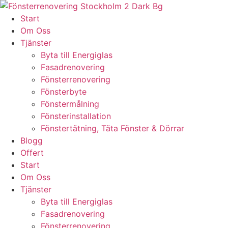
Skip
to
Start
content
Om Oss
Tjänster
Byta till Energiglas
Fasadrenovering
Fönsterrenovering
Fönsterbyte
Fönstermålning
Fönsterinstallation
Fönstertätning, Täta Fönster & Dörrar
Blogg
Offert
Start
Om Oss
Tjänster
Byta till Energiglas
Fasadrenovering
Fönsterrenovering