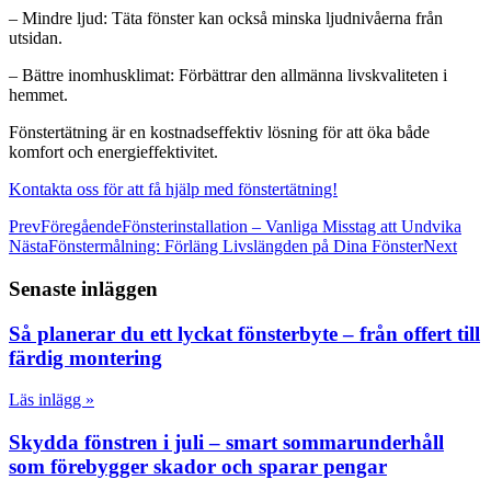
– Mindre ljud: Täta fönster kan också minska ljudnivåerna från
utsidan.
– Bättre inomhusklimat: Förbättrar den allmänna livskvaliteten i
hemmet.
Fönstertätning är en kostnadseffektiv lösning för att öka både
komfort och energieffektivitet.
Kontakta oss för att få hjälp med fönstertätning!
Prev
Föregående
Fönsterinstallation – Vanliga Misstag att Undvika
Nästa
Fönstermålning: Förläng Livslängden på Dina Fönster
Next
Senaste inläggen
Så planerar du ett lyckat fönsterbyte – från offert till
färdig montering
Läs inlägg »
Skydda fönstren i juli – smart sommarunderhåll
som förebygger skador och sparar pengar