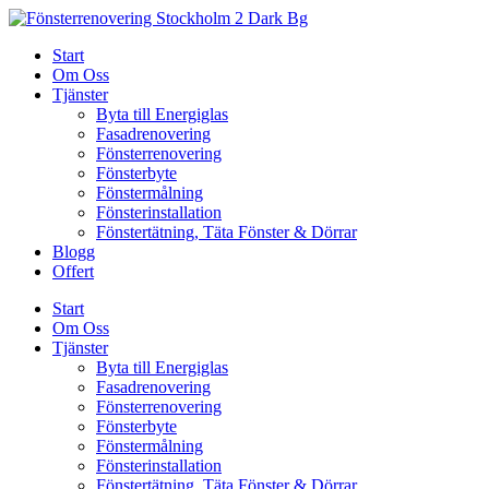
Skip
to
Start
content
Om Oss
Tjänster
Byta till Energiglas
Fasadrenovering
Fönsterrenovering
Fönsterbyte
Fönstermålning
Fönsterinstallation
Fönstertätning, Täta Fönster & Dörrar
Blogg
Offert
Start
Om Oss
Tjänster
Byta till Energiglas
Fasadrenovering
Fönsterrenovering
Fönsterbyte
Fönstermålning
Fönsterinstallation
Fönstertätning, Täta Fönster & Dörrar