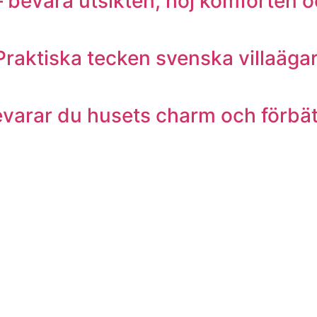
 bevara utsikten, höj komforten o
Praktiska tecken svenska villaägar
bevarar du husets charm och förbä