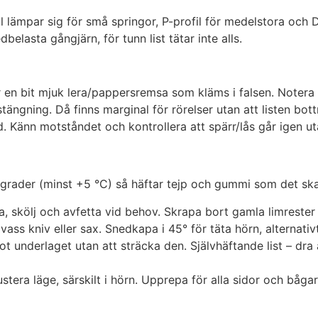
lämpar sig för små springor, P-profil för medelstora och D-pr
belasta gångjärn, för tunn list tätar inte alls.
r en bit mjuk lera/pappersremsa som kläms i falsen. Noter
ängning. Då finns marginal för rörelser utan att listen bott
. Känn motståndet och kontrollera att spärr/lås går igen ut
sgrader (minst +5 °C) så häftar tejp och gummi som det ska
, skölj och avfetta vid behov. Skrapa bort gamla limrester 
ass kniv eller sax. Snedkapa i 45° för täta hörn, alternativ
ot underlaget utan att sträcka den. Självhäftande list – dra
era läge, särskilt i hörn. Upprepa för alla sidor och bågar