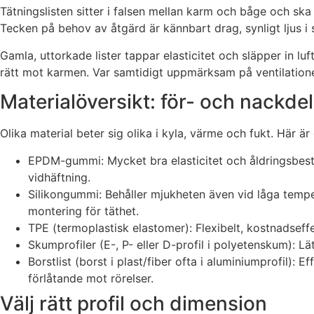
Tätningslisten sitter i falsen mellan karm och båge och ska 
Tecken på behov av åtgärd är kännbart drag, synligt ljus i s
Gamla, uttorkade lister tappar elasticitet och släpper in l
rätt mot karmen. Var samtidigt uppmärksam på ventilationen
Materialöversikt: för- och nackdel
Olika material beter sig olika i kyla, värme och fukt. Här är
EPDM-gummi: Mycket bra elasticitet och åldringsbestä
vidhäftning.
Silikongummi: Behåller mjukheten även vid låga temper
montering för täthet.
TPE (termoplastisk elastomer): Flexibelt, kostnadseffe
Skumprofiler (E-, P- eller D-profil i polyetenskum): Lä
Borstlist (borst i plast/fiber ofta i aluminiumprofil):
förlåtande mot rörelser.
Välj rätt profil och dimension