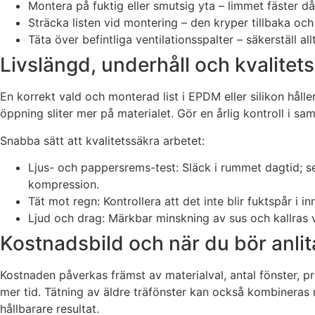
Montera på fuktig eller smutsig yta – limmet fäster dål
Sträcka listen vid montering – den kryper tillbaka och 
Täta över befintliga ventilationsspalter – säkerställ allti
Livslängd, underhåll och kvalitet
En korrekt vald och monterad list i EPDM eller silikon hål
öppning sliter mer på materialet. Gör en årlig kontroll i s
Snabba sätt att kvalitetssäkra arbetet:
Ljus- och pappersrems-test: Släck i rummet dagtid; ser
kompression.
Tät mot regn: Kontrollera att det inte blir fuktspår i 
Ljud och drag: Märkbar minskning av sus och kallras vi
Kostnadsbild och när du bör anlit
Kostnaden påverkas främst av materialval, antal fönster, pr
mer tid. Tätning av äldre träfönster kan också kombineras 
hållbarare resultat.