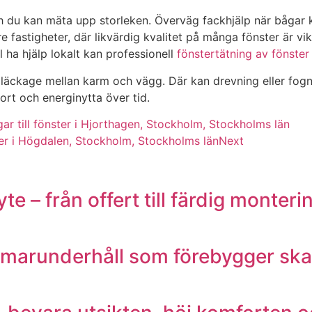
ch du kan mäta upp storleken. Överväg fackhjälp när bågar k
re fastigheter, där likvärdig kvalitet på många fönster är vi
l ha hjälp lokalt kan professionell
fönstertätning av fönster
e läckage mellan karm och vägg. Där kan drevning eller fog
fort och energinytta över tid.
ar till fönster i Hjorthagen, Stockholm, Stockholms län
ler i Högdalen, Stockholm, Stockholms län
Next
te – från offert till färdig monteri
ommarunderhåll som förebygger sk