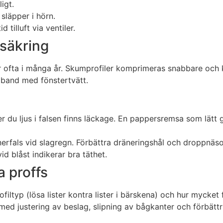
igt.
släpper i hörn.
d tilluft via ventiler.
ssäkring
ler ofta i många år. Skumprofiler komprimeras snabbare och 
amband med fönstertvätt.
 du ljus i falsen finns läckage. En pappersremsa som lätt går
innerfals vid slagregn. Förbättra dräneringshål och droppnäs
d blåst indikerar bra täthet.
a proffs
ofiltyp (lösa lister kontra lister i bärskena) och hur mycke
med justering av beslag, slipning av bågkanter och förbätt