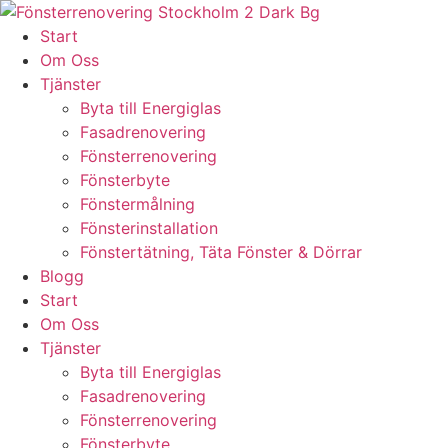
Skip
to
Start
content
Om Oss
Tjänster
Byta till Energiglas
Fasadrenovering
Fönsterrenovering
Fönsterbyte
Fönstermålning
Fönsterinstallation
Fönstertätning, Täta Fönster & Dörrar
Blogg
Start
Om Oss
Tjänster
Byta till Energiglas
Fasadrenovering
Fönsterrenovering
Fönsterbyte