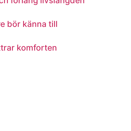
ch förläng livslängden
e bör känna till
ttrar komforten