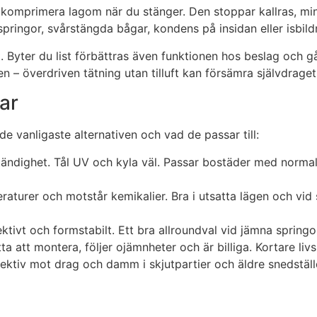
komprimera lagom när du stänger. Den stoppar kallras, minska
pringor, svårstängda bågar, kondens på insidan eller isbildn
uft. Byter du list förbättras även funktionen hos beslag och
 – överdriven tätning utan tilluft kan försämra självdraget
ar
 de vanligaste alternativen och vad de passar till:
ndighet. Tål UV och kyla väl. Passar bostäder med normal 
aturer och motstår kemikalier. Bra i utsatta lägen och vid 
ktivt och formstabilt. Ett bra allroundval vid jämna springo
tta att montera, följer ojämnheter och är billiga. Kortare l
 Effektiv mot drag och damm i skjutpartier och äldre snedstä