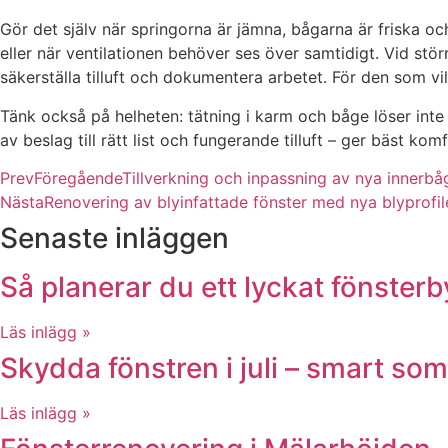
Gör det själv när springorna är jämna, bågarna är friska o
eller när ventilationen behöver ses över samtidigt. Vid stör
säkerställa tilluft och dokumentera arbetet. För den som vil
Tänk också på helheten: tätning i karm och båge löser int
av beslag till rätt list och fungerande tilluft – ger bäst kom
Prev
Föregående
Tillverkning och inpassning av nya innerbåg
Nästa
Renovering av blyinfattade fönster med nya blyprofi
Senaste inläggen
Så planerar du ett lyckat fönsterby
Läs inlägg »
Skydda fönstren i juli – smart s
Läs inlägg »