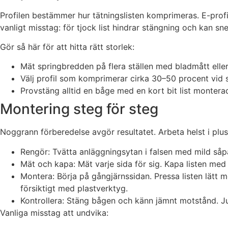
Profilen bestämmer hur tätningslisten komprimeras. E-profil 
vanligt misstag: för tjock list hindrar stängning och kan sned
Gör så här för att hitta rätt storlek:
Mät springbredden på flera ställen med bladmått elle
Välj profil som komprimerar cirka 30–50 procent vid st
Provstäng alltid en båge med en kort bit list monterad
Montering steg för steg
Noggrann förberedelse avgör resultatet. Arbeta helst i plu
Rengör: Tvätta anläggningsytan i falsen med mild såpa
Mät och kapa: Mät varje sida för sig. Kapa listen med v
Montera: Börja på gångjärnssidan. Pressa listen lätt m
försiktigt med plastverktyg.
Kontrollera: Stäng bågen och känn jämnt motstånd. Just
Vanliga misstag att undvika: