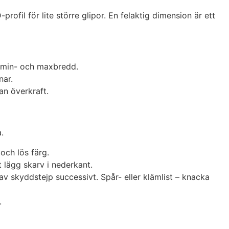
ofil för lite större glipor. En felaktig dimension är ett
a min- och maxbredd.
nar.
an överkraft.
.
och lös färg.
t lägg skarv i nederkant.
 av skyddstejp successivt. Spår- eller klämlist – knacka
.