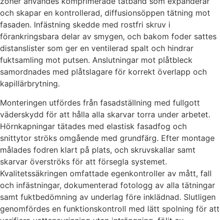
zoner användes komprimerade tätband som expanderar
och skapar en kontrollerad, diffusionsöppen tätning mot
fasaden. Infästning skedde med rostfri skruv i
förankringsbara delar av smygen, och bakom foder sattes
distanslister som ger en ventilerad spalt och hindrar
fuktsamling mot putsen. Anslutningar mot plåtbleck
samordnades med plåtslagare för korrekt överlapp och
kapillärbrytning.
Monteringen utfördes från fasadställning med fullgott
väderskydd för att hålla alla skarvar torra under arbetet.
Hörnkapningar tätades med elastisk fasadfog och
snittytor ströks omgående med grundfärg. Efter montage
målades fodren klart på plats, och skruvskallar samt
skarvar överströks för att försegla systemet.
Kvalitetssäkringen omfattade egenkontroller av mått, fall
och infästningar, dokumenterad fotologg av alla tätningar
samt fuktbedömning av underlag före inklädnad. Slutligen
genomfördes en funktionskontroll med lätt spolning för att