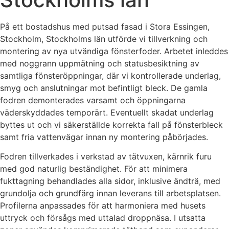
På ett bostadshus med putsad fasad i Stora Essingen,
Stockholm, Stockholms län utförde vi tillverkning och
montering av nya utvändiga fönsterfoder. Arbetet inleddes
med noggrann uppmätning och statusbesiktning av
samtliga fönsteröppningar, där vi kontrollerade underlag,
smyg och anslutningar mot befintligt bleck. De gamla
fodren demonterades varsamt och öppningarna
väderskyddades temporärt. Eventuellt skadat underlag
byttes ut och vi säkerställde korrekta fall på fönsterbleck
samt fria vattenvägar innan ny montering påbörjades.
Fodren tillverkades i verkstad av tätvuxen, kärnrik furu
med god naturlig beständighet. För att minimera
fukttagning behandlades alla sidor, inklusive ändträ, med
grundolja och grundfärg innan leverans till arbetsplatsen.
Profilerna anpassades för att harmoniera med husets
uttryck och försågs med uttalad droppnäsa. I utsatta