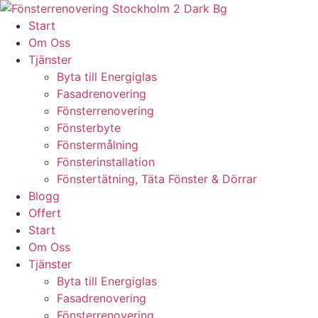
Skip
to
Start
content
Om Oss
Tjänster
Byta till Energiglas
Fasadrenovering
Fönsterrenovering
Fönsterbyte
Fönstermålning
Fönsterinstallation
Fönstertätning, Täta Fönster & Dörrar
Blogg
Offert
Start
Om Oss
Tjänster
Byta till Energiglas
Fasadrenovering
Fönsterrenovering