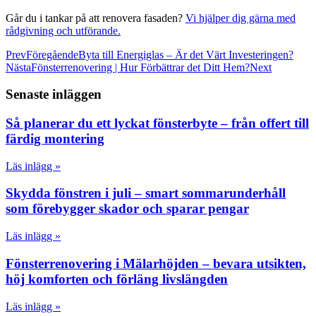
Går du i tankar på att renovera fasaden?
Vi hjälper dig gärna med
rådgivning och utförande.
Prev
Föregående
Byta till Energiglas – Är det Värt Investeringen?
Nästa
Fönsterrenovering | Hur Förbättrar det Ditt Hem?
Next
Senaste inläggen
Så planerar du ett lyckat fönsterbyte – från offert till
färdig montering
Läs inlägg »
Skydda fönstren i juli – smart sommarunderhåll
som förebygger skador och sparar pengar
Läs inlägg »
Fönsterrenovering i Mälarhöjden – bevara utsikten,
höj komforten och förläng livslängden
Läs inlägg »