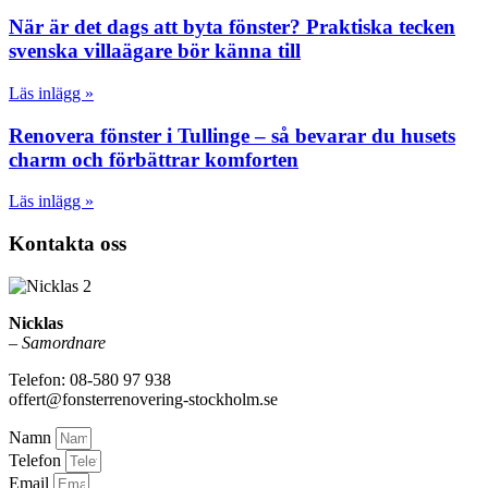
När är det dags att byta fönster? Praktiska tecken
svenska villaägare bör känna till
Läs inlägg »
Renovera fönster i Tullinge – så bevarar du husets
charm och förbättrar komforten
Läs inlägg »
Kontakta oss
Nicklas
–
Samordnare
Telefon: 08-580 97 938
offert@fonsterrenovering-stockholm.se
Namn
Telefon
Email