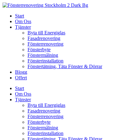
Skip
to
Start
content
Om Oss
Tjänster
Byta till Energiglas
Fasadrenovering
Fönsterrenovering
Fönsterbyte
Fönstermålning
Fönsterinstallation
Fönstertätning, Täta Fönster & Dörrar
Blogg
Offert
Start
Om Oss
Tjänster
Byta till Energiglas
Fasadrenovering
Fönsterrenovering
Fönsterbyte
Fönstermålning
Fönsterinstallation
Fönstertätning, Täta Fönster & Dörrar